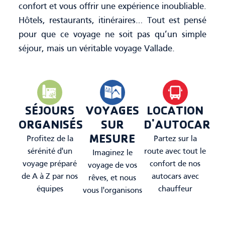
confort et vous offrir une expérience inoubliable.
Hôtels, restaurants, itinéraires… Tout est pensé
pour que ce voyage ne soit pas qu’un simple
séjour, mais un véritable voyage Vallade.
SÉJOURS
VOYAGES
LOCATION
ORGANISÉS
SUR
D'AUTOCAR
MESURE
Profitez de la
Partez sur la
sérénité d'un
route avec tout le
Imaginez le
voyage préparé
confort de nos
voyage de vos
de A à Z par nos
autocars avec
rêves, et nous
équipes
chauffeur
vous l'organisons