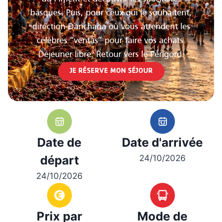
basques. Puis, pour ceux qui le souhaitent,
direction Dancharia où vous attendent les
célèbres “ventas” pour faire vos achats.
Déjeuner libre. Retour vers le Périgord.
JE RÉSERVE MON SÉJOUR
Date de
Date d'arrivée
départ
24/10/2026
24/10/2026
Prix par
Mode de