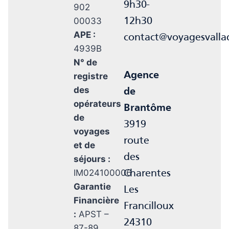
9h30-
902
00033
12h30
APE :
contact@voyagesvall
4939B
N° de
Agence
registre
des
de
opérateurs
Brantôme
de
3919
voyages
route
et de
des
séjours :
IM024100006
Charentes
Garantie
Les
Financière
Francilloux
:
APST –
24310
87-89