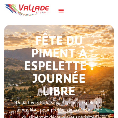
FÊTE DU
PIMENT À
ESPELETTE :
JOURNÉE
LIBRE
Départ vers Bordeaux, Bayonne, Espelette :
temps libre pour profiter de la célèbre fête
du Piment et découvrir les spécialités