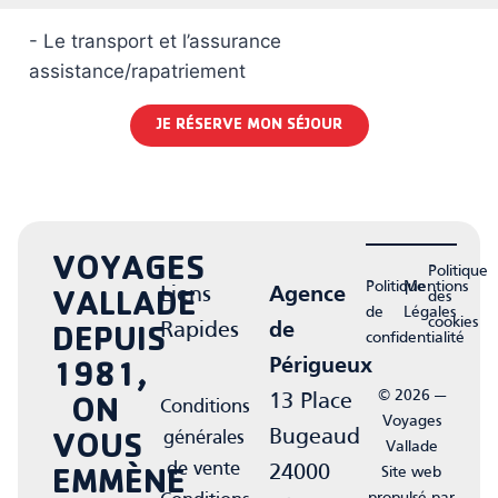
- Le transport et l’assurance
assistance/rapatriement
JE RÉSERVE MON SÉJOUR
VOYAGES
Politique
Politique
Mentions
Liens
Agence
des
VALLADE
de
Légales
cookies
Rapides
de
DEPUIS
confidentialité
Périgueux
1981,
© 2026 —
13 Place
Conditions
ON
Voyages
Bugeaud
générales
VOUS
Vallade
de vente
24000
Site web
EMMÈNE