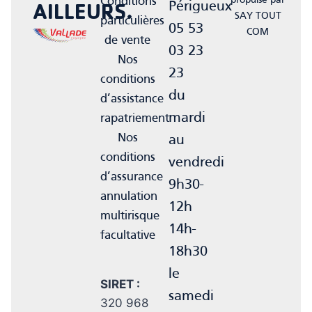
Conditions
propulsé par
Périgueux
AILLEURS.
SAY TOUT
particulières
05 53
COM
de vente
03 23
Nos
23
conditions
du
d’assistance
mardi
rapatriement
Nos
au
conditions
vendredi
d’assurance
9h30-
annulation
12h
multirisque
14h-
facultative
18h30
le
SIRET :
samedi
320 968