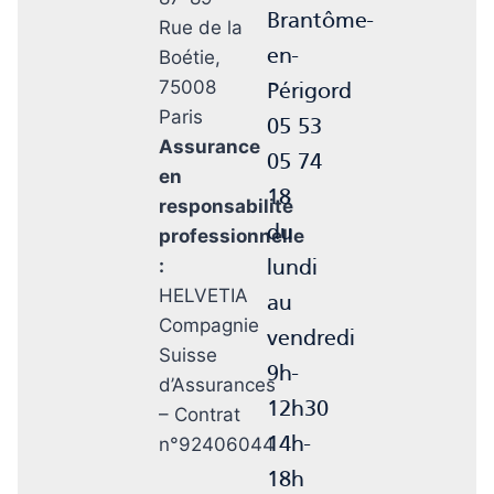
Brantôme-
Rue de la
en-
Boétie,
75008
Périgord
Paris
05 53
Assurance
05 74
en
18
responsabilité
du
professionnelle
:
lundi
HELVETIA
au
Compagnie
vendredi
Suisse
9h-
d’Assurances
12h30
– Contrat
n°92406044
14h-
18h