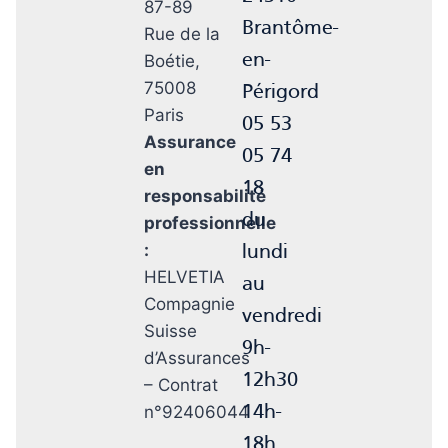
87-89
Brantôme-
Rue de la
en-
Boétie,
75008
Périgord
Paris
05 53
Assurance
05 74
en
18
responsabilité
du
professionnelle
:
lundi
HELVETIA
au
Compagnie
vendredi
Suisse
9h-
d’Assurances
12h30
– Contrat
n°92406044
14h-
18h