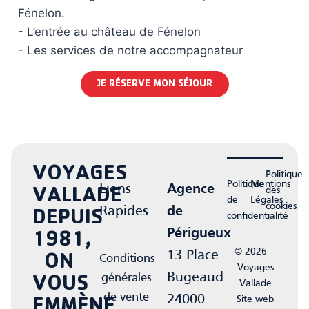
Fénelon.
- L’entrée au château de Fénelon
- Les services de notre accompagnateur
JE RÉSERVE MON SÉJOUR
VOYAGES
Politique
Politique
Mentions
Liens
Agence
des
VALLADE
de
Légales
cookies
Rapides
de
DEPUIS
confidentialité
Périgueux
1981,
© 2026 —
13 Place
Conditions
ON
Voyages
Bugeaud
générales
VOUS
Vallade
de vente
24000
Site web
EMMÈNE