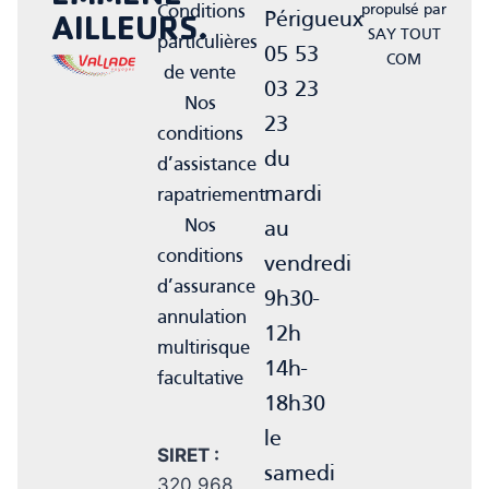
Conditions
propulsé par
Périgueux
AILLEURS.
SAY TOUT
particulières
05 53
COM
de vente
03 23
Nos
23
conditions
du
d’assistance
mardi
rapatriement
Nos
au
conditions
vendredi
d’assurance
9h30-
annulation
12h
multirisque
14h-
facultative
18h30
le
SIRET :
samedi
320 968