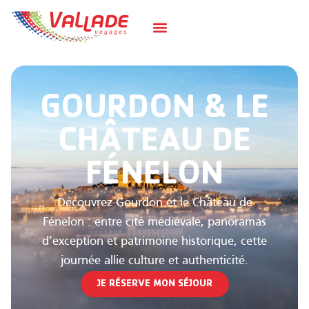
GOURDON & LE
CHÂTEAU DE
FÉNELON
Découvrez Gourdon et le Château de
Fénelon : entre cité médiévale, panoramas
d’exception et patrimoine historique, cette
journée allie culture et authenticité.
JE RÉSERVE MON SÉJOUR