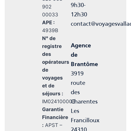
9h30-
902
00033
12h30
APE :
contact@voyagesvall
4939B
N° de
Agence
registre
des
de
opérateurs
Brantôme
de
3919
voyages
route
et de
des
séjours :
IM024100006
Charentes
Garantie
Les
Financière
Francilloux
:
APST –
24310