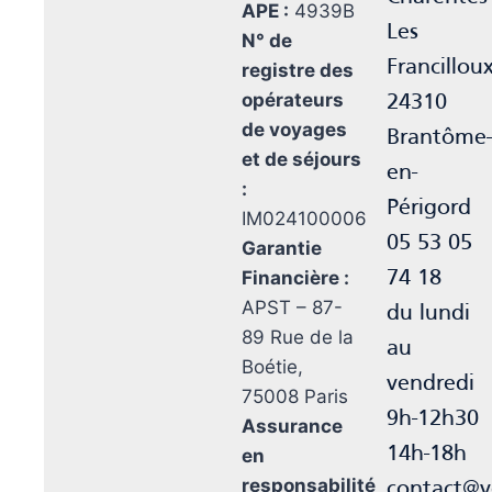
APE :
4939B
Les
N° de
Francillou
registre des
opérateurs
24310
de voyages
Brantôme
et de séjours
en-
:
Périgord
IM024100006
05 53 05
Garantie
Financière :
74 18
APST – 87-
du lundi
89 Rue de la
au
Boétie,
vendredi
75008 Paris
9h-12h30
Assurance
14h-18h
en
responsabilité
contact@v