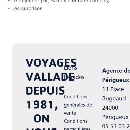
- Le déjeuner (kir, ¼ de vin et café compris)
- Les surprises
VOYAGES
Liens
Agence d
VALLADE
Rapides
Périgueux
DEPUIS
13 Place
Conditions
Bugeaud
1981,
générales de
24000
vente
ON
Périgueux
Conditions
05 53 03 
particulières