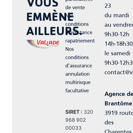
VOUS
23
de vente
EMMÈNE
du mardi
Nos
conditions
au vendre
AILLEURS.
d’assistance
9h30-12h
rapatriement
14h-18h30
Nos
le samedi
conditions
9h30-12h3
d’assurance
contact@v
annulation
multirisque
facultative
Agence d
Brantôme
SIRET :
320
3919 rout
968 902
des
00033
Charentes