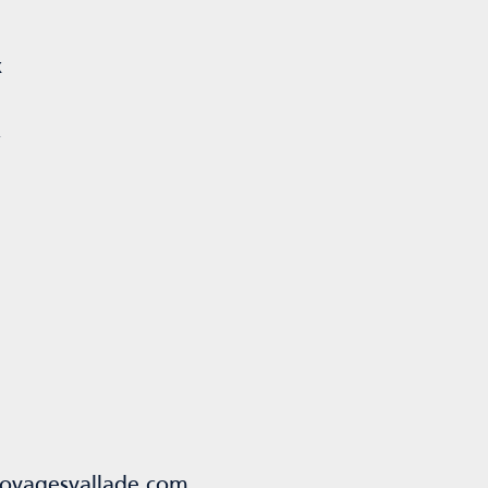
x
-
oyagesvallade.com