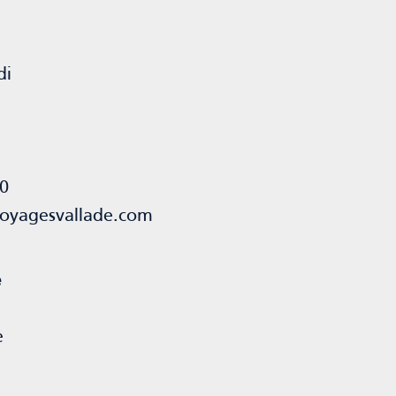
di
0
oyagesvallade.com
e
e